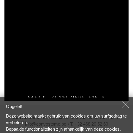
NAAR DE ZONWERINGPLANNER
Opgelet!
Deze website maakt gebruik van cookies om uw surfgedrag te
Convostomo
• Montenakenstraat 16b, 3890 Gingelom •
verbeteren.
info@convostomo.be
• T. +32 468 20 52 60
Bepaalde functionaliteiten zijn afhankelijk van deze cookies.