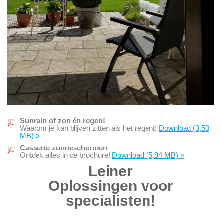
Sunrain of zon én regen!
Waarom je kan blijven zitten als het regent!
Download
(3,50
MB)
»
Cassette zonneschermen
Ontdek alles in de brochure!
Download
(5,94 MB)
»
Leiner
Oplossingen voor
s
pecialisten!