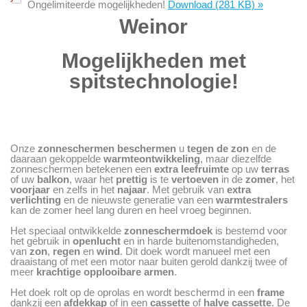
Ongelimiteerde mogelijkheden!
Download
(281 KB)
»
Weinor
Mogelijkheden met
spitstechnologie!
Onze
zonneschermen
beschermen
u
tegen de zon
en de
daaraan gekoppelde
warmteontwikkeling
, maar diezelfde
zonneschermen betekenen een
extra leefruimte
op uw
terras
of uw
balkon
, waar het
prettig
is te
vertoeven
in de
zomer
, het
voorjaar
en zelfs in het
najaar
. Met gebruik van
extra
verlichting
en de nieuwste generatie van een
warmtestralers
kan de zomer heel lang duren en heel vroeg beginnen.
Het speciaal ontwikkelde
zonneschermdoek
is bestemd voor
het gebruik in
openlucht
en in harde buitenomstandigheden,
van
zon
,
regen
en
wind
. Dit doek wordt manueel met een
draaistang of met een motor naar buiten gerold dankzij twee of
meer
krachtige opplooibare armen
.
Het doek rolt op de oprolas en wordt beschermd in een
frame
dankzij een
afdekkap
of in een
cassette
of
halve cassette
. De