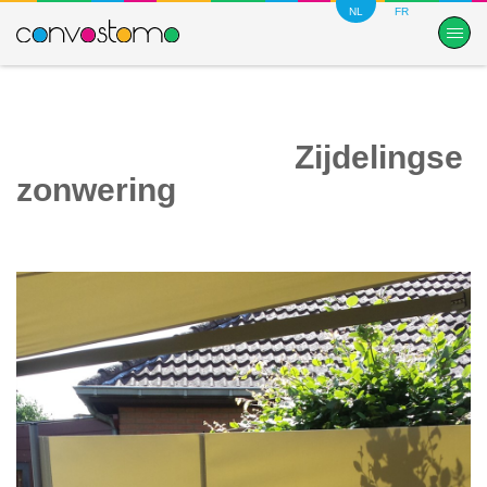
NL
FR
Zijdelingse
zonwering