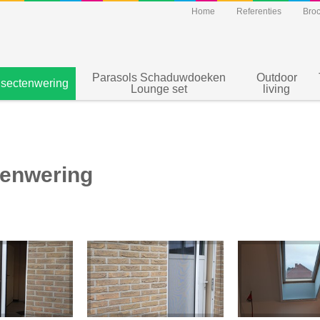
Home
Referenties
Bro
Parasols Schaduwdoeken
Outdoor
nsectenwering
Lounge set
living
tenwering