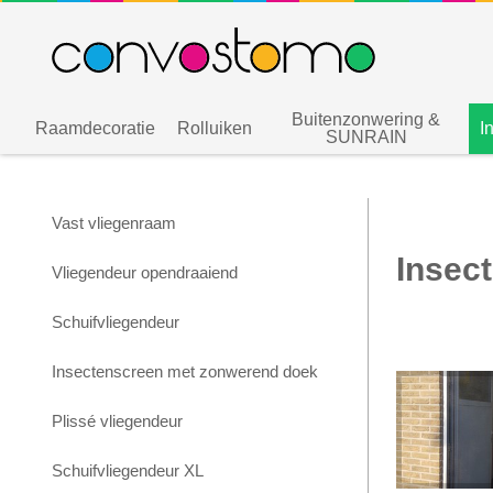
Buitenzonwering &
Raamdecoratie
Rolluiken
I
SUNRAIN
Vast vliegenraam
Insec
Vliegendeur opendraaiend
Schuifvliegendeur
Insectenscreen met zonwerend doek
Plissé vliegendeur
Schuifvliegendeur XL