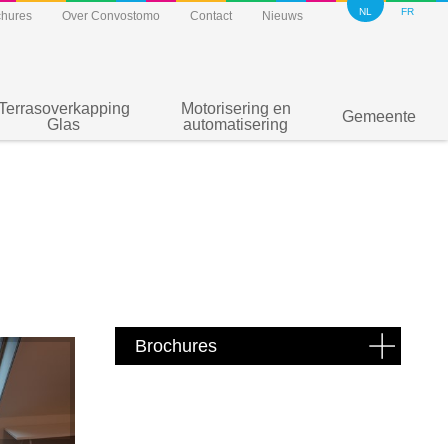
NL
FR
chures
Over Convostomo
Contact
Nieuws
Terrasoverkapping
Motorisering en
Gemeente
Glas
automatisering
Brochures