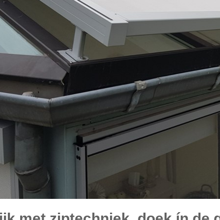
jk met ziptechniek, doek ín de 