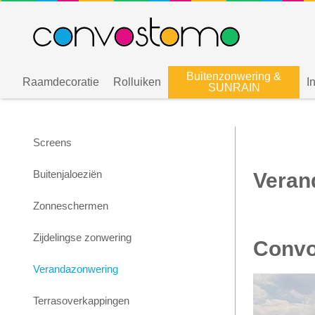
Buitenzonwering &
Raamdecoratie
Rolluiken
I
SUNRAIN
Screens
Buitenjaloeziën
Veran
Zonneschermen
Zijdelingse zonwering
Convo
Verandazonwering
Terrasoverkappingen