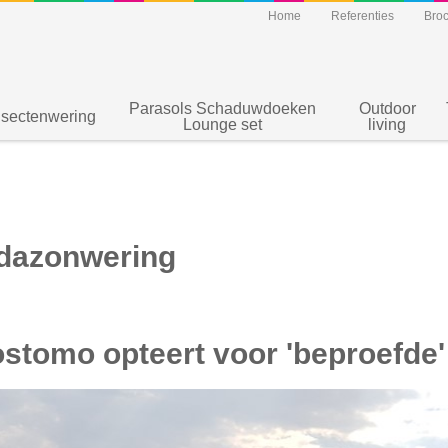
Home
Referenties
Bro
Parasols Schaduwdoeken
Outdoor
nsectenwering
Lounge set
living
dazonwering
stomo opteert voor 'beproefde'