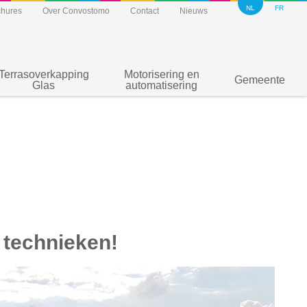
NL
FR
chures
Over Convostomo
Contact
Nieuws
Terrasoverkapping
Motorisering en
Gemeente
Glas
automatisering
 technieken!