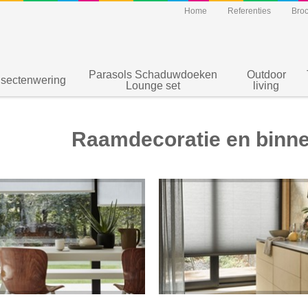
Home
Referenties
Bro
Parasols Schaduwdoeken
Outdoor
nsectenwering
Lounge set
living
Raamdecoratie en binn