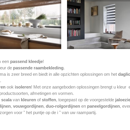
m een
passend kleedje
!
rieur de
passende raambekleding
.
 is zeer breed en biedt in alle opzichten oplossingen om het
daglic
.
ren
ook
isoleren
! Met onze aangeboden oplossingen brengt u kleur e
 productsoorten, afmetingen en vormen.
 scala
van
kleuren
of
stoffen
, toegepast op de voorgestelde
jaloezi
ijnen
,
vouwgordijnen
,
duo-rolgordijnen
en
paneelgordijnen
, eve
zorgen voor " het puntje op de i " van uw raampartij.