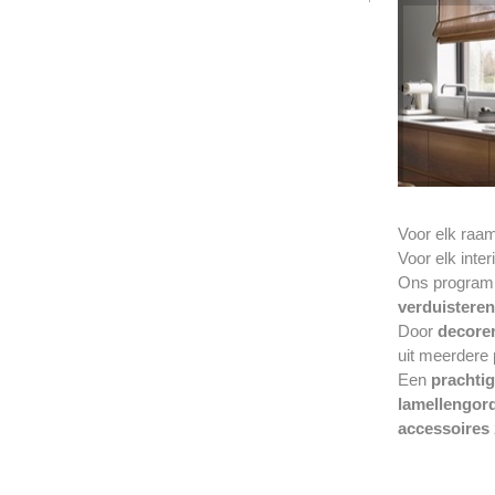
Voor elk raa
Voor elk inte
Ons programma
verduisteren
Door
decore
uit meerdere
Een
prachtig
lamellengord
accessoires