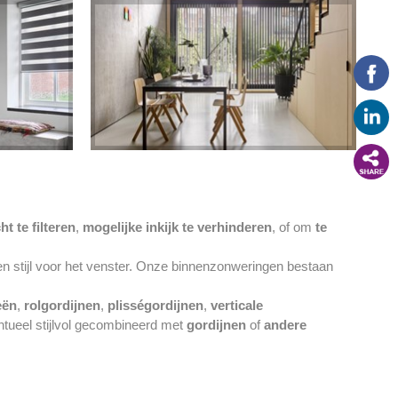
ht te filteren
,
mogelijke inkijk te verhinderen
, of om
te
n stijl voor het venster. Onze binnenzonweringen bestaan
eën
,
rolgordijnen
,
plisségordijnen
,
verticale
ntueel stijlvol gecombineerd met
gordijnen
of
andere