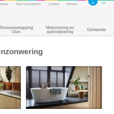
NL
FR
chures
Over Convostomo
Contact
Nieuws
Terrasoverkapping
Motorisering en
Gemeente
Glas
automatisering
enzonwering