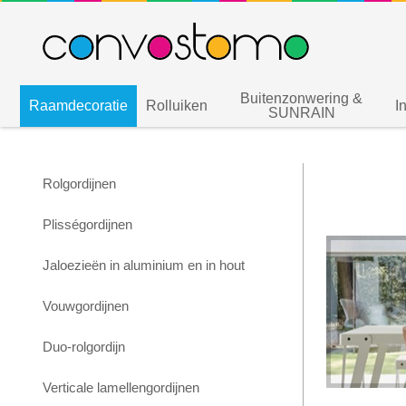
Buitenzonwering &
Raamdecoratie
Rolluiken
I
SUNRAIN
Rolgordijnen
Plisségordijnen
Jaloezieën in aluminium en in hout
Vouwgordijnen
Duo-rolgordijn
Verticale lamellengordijnen