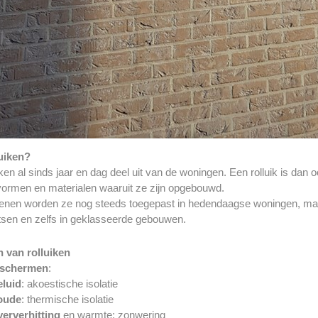
uiken?
en al sinds jaar en dag deel uit van de woningen. Een rolluik is dan 
ormen en materialen waaruit ze zijn opgebouwd.
nen worden ze nog steeds toegepast in hedendaagse woningen, ma
atsen en zelfs in geklasseerde gebouwen.
 van rolluiken
eschermen
:
eluid
: akoestische isolatie
oude
: thermische isolatie
erverhitting
en warmte: zonwering