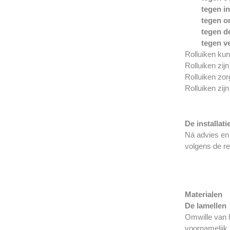
tegen in
tegen o
tegen d
tegen ve
Rolluiken ku
Rolluiken zij
Rolluiken zo
Rolluiken zij
De installati
Ná advies en 
volgens de r
Materialen
De lamellen
Omwille van h
voornamelijk 