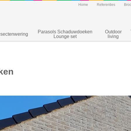
Home
Referenties
Bro
Parasols Schaduwdoeken
Outdoor
nsectenwering
Lounge set
living
iken