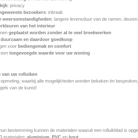
kijk
: privacy
ngewenste bezoekers
: inbraak
e weersomstandigheden
: langere levensduur van de ramen, deuren,
rkleuren van het interieur
nnen
geplaatst worden zonder al te veel breekwerken
n
duurzaam en daardoor goedkoop
rgen voor
bediengemak en comfort
n een
toegevoegde waarde voor uw woning
e van uw rolluiken
opmeting, waarbij alle mogelijkheden worden bekeken én besproken, ge
egels van de kunst!
un bestemming kunnen de materialen waaruit een rolluikblad is opgeb
3 materialen:
aluminium
,
PVC
en
hout
.