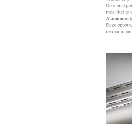
De meest geb
moeilijker te
Aluminium l
Deze opbouw z
de raamopenin