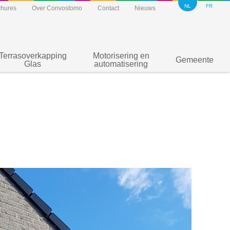
NL
FR
chures
Over Convostomo
Contact
Nieuws
Terrasoverkapping
Motorisering en
Gemeente
Glas
automatisering