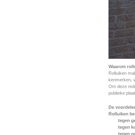
Waarom roll
Rolluiken mak
kenmerken, v
Om deze rede
publieke pla
De voordelen
Rolluiken b
tegen g
tegen k
tegen ov