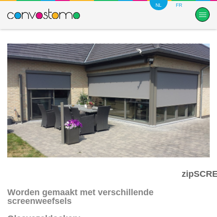
NL
FR
zipSCR
Worden gemaakt met verschillende
screenweefsels