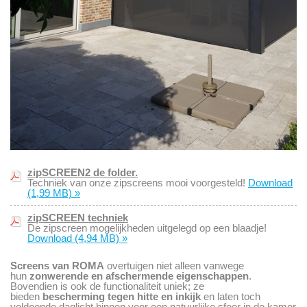
zipSCREEN2 de folder.
Techniek van onze zipscreens mooi voorgesteld!
Download
(1,99 MB)
»
zipSCREEN techniek
De zipscreen mogelijkheden uitgelegd op een blaadje!
Download
(4,94 MB)
»
Screens van ROMA
overtuigen niet alleen vanwege
hun
zonwerende en afschermende eigenschappen
.
Bovendien is ook de functionaliteit uniek; ze
bieden
bescherming tegen hitte en inkijk
en laten toch
voldoende daglicht binnen voor een natuurlijke sfeer in de kamer