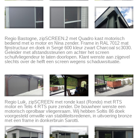
Regio Bastogne, zipSCREEN.2 met Quadro kast motorisch
bediend met io motor en Nina zender. Frame in RAL 7012 mat
fijnstructuur en doek in Sergé 600 kleur zwart Charcoal sc3030.
Geleider met afstandssteunen om achter het screen
schuifvliegendeur te laten doorlopen. Klant wenste aan zijgevel
slechts over de helft een screen wegens schaduwsituatie.
Regio Luik, zipSCREEN met ronde kast (Rondo) met RTS
motor en Telis 4 RTS pure zender. De bouwheer wenste een
motorisch oprolbaar vliegenraam. Wij hebben Soltis 86 doek
voorgesteld omwille van stabiliteitsredenen, in uitvoering bronze
met een frame in donkerbruin Sarotti.