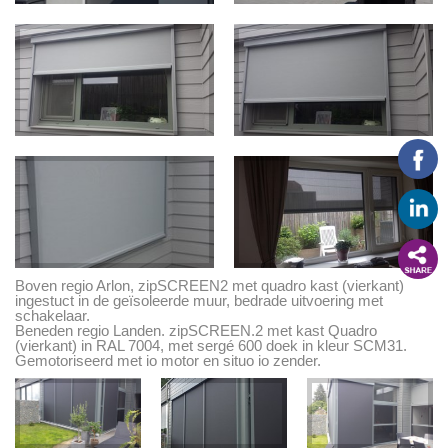
Boven regio Arlon, zipSCREEN2 met quadro kast (vierkant)
ingestuct in de geïsoleerde muur, bedrade uitvoering met
schakelaar.
Beneden regio Landen. zipSCREEN.2 met kast Quadro
(vierkant) in RAL 7004, met sergé 600 doek in kleur SCM31.
Gemotoriseerd met io motor en situo io zender.