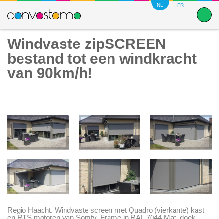
NL
FR
Windvaste zipSCREEN
bestand tot een windkracht
van 90km/h!
Regio Haacht. Windvaste screen met Quadro (vierkante) kast
en RTS motoren van Somfy. Frame in RAL 7044 Mat, doek