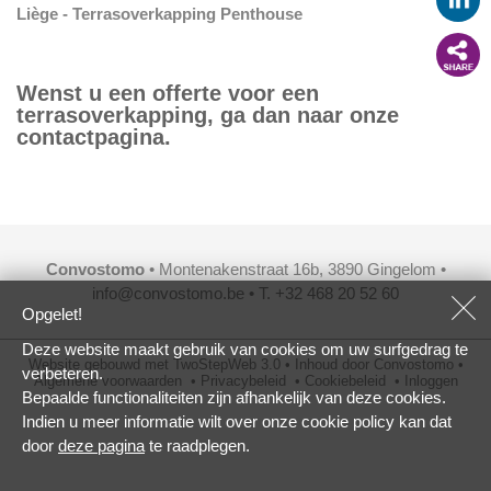
Liège - Terrasoverkapping Penthouse
Wenst u een offerte voor een
terrasoverkapping, ga dan naar onze
contactpagina.
Convostomo
• Montenakenstraat 16b, 3890 Gingelom •
info@convostomo.be
• T. +32 468 20 52 60
Opgelet!
Deze website maakt gebruik van cookies om uw surfgedrag te
Website gebouwd met
TwoStepWeb 3.0
•
Inhoud door
Convostomo
•
verbeteren.
Algemene voorwaarden
•
Privacybeleid
•
Cookiebeleid
•
Inloggen
Bepaalde functionaliteiten zijn afhankelijk van deze cookies.
Indien u meer informatie wilt over onze cookie policy kan dat
door
deze pagina
te raadplegen.