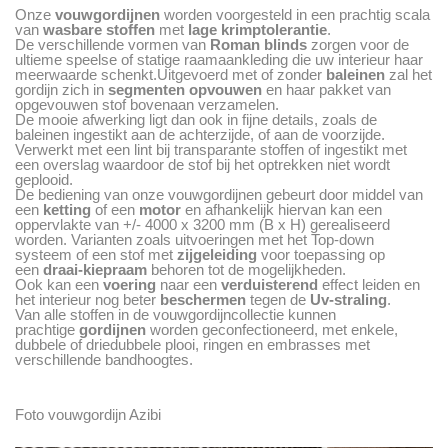
Onze
vouwgordijnen
worden voorgesteld in een prachtig scala
van
wasbare stoffen
met
lage krimptolerantie
.
De verschillende vormen van
Roman blinds
zorgen voor de
ultieme speelse of statige raamaankleding die uw interieur haar
meerwaarde schenkt.Uitgevoerd met of zonder
baleinen
zal het
gordijn zich in
segmenten opvouwen
en haar pakket van
opgevouwen stof bovenaan verzamelen.
De mooie afwerking ligt dan ook in fijne details, zoals de
baleinen ingestikt aan de achterzijde, of aan de voorzijde.
Verwerkt met een lint bij transparante stoffen of ingestikt met
een overslag waardoor de stof bij het optrekken niet wordt
geplooid.
De bediening van onze vouwgordijnen gebeurt door middel van
een
ketting
of een
motor
en afhankelijk hiervan kan een
oppervlakte van +/- 4000 x 3200 mm (B x H) gerealiseerd
worden. Varianten zoals uitvoeringen met het Top-down
systeem of een stof met
zijgeleiding
voor toepassing op
een
draai-kiepraam
behoren tot de mogelijkheden.
Ook kan een
voering
naar een
verduisterend
effect leiden en
het interieur nog beter
beschermen
tegen de
Uv-straling
.
Van alle stoffen in de vouwgordijncollectie kunnen
prachtige
gordijnen
worden geconfectioneerd, met enkele,
dubbele of driedubbele plooi, ringen en embrasses met
verschillende bandhoogtes.
Foto vouwgordijn Azibi