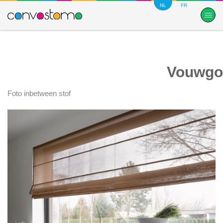
NL
FR
Vouwgo
Foto inbetween stof