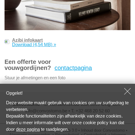
Azibi infokaart
Download
(4,54 MB)
»
Een offerte voor
vouwgordijnen?
contactpagina
Stuur je afmetingen en een foto
Opgelet!
Deze website maakt gebruik van cookies om uw surfgedrag te
Convostomo
• Montenakenstraat 16b, 3890 Gingelom •
verbeteren.
info@convostomo.be
• T. +32 468 20 52 60
Bepaalde functionaliteiten zijn afhankelijk van deze cookies.
Indien u meer informatie wilt over onze cookie policy kan dat
door
deze pagina
te raadplegen.
Website gebouwd met
TwoStepWeb 3.0
•
Inhoud door
Convostomo
•
Algemene voorwaarden
•
Privacybeleid
•
Cookiebeleid
•
Inloggen