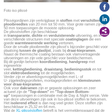
Foto iso plissé
Plisségordijnen zijn verkrijgbaar in
stoffen
met
verschillende
plooibreedtes
van 20 mm tot 50 mm. Voor grote ramen zijn de
50 mm toepassingen de mooiste oplossing.
De plisséstoffen zijn beschikbaar
in
transparante
,
dichte
en
verduisterende
uitvoering, en in
verschillende structuren met speciale
coatinglagen
die een
goede
warmtewerende werking
vertonen.
Door de smalle plooibreedte zijn plissé's bijzonder geschikt voor
plaatsing
tussen de glaslijst
, zoals bij
draai-kiepramen
.
Naast de thermische coating bestaan ook vlamvertragende
uitvoeringen en zijn vele geschikt voor beeldschermen.
Bij dit gordijn behoren
koordbediening
,
handgreep
met
ingewerkte
veer,
kettingbediening
,
draaistang
,
bedieningsstok
en tot
slot
elektrobediening
tot de mogelijkheden.
Verder zijn er afwerkingsmogelijkheden met L- of
U- zijgeleidingsprofielen, montageprofielen en
klemsteunen
voor draai-kiepramen
.
Ook voor
dakramen
zijn er gepaste oplossingen en zeer
actueel zijn de
"Top-down"
en
"Top-down Bottom-
up"
toepassingen in combinatie met de Day & Night versie. Vele
van deze uitvoeringen zijn ook in Iso-plissé stoffen te bekomen.
Het
isolerend effect
is dan nog veel groter. Deze stoffen zijn
beschikbaar in 25,32 en 64 mm.
Wat de
XL-plisséstoffen
betreft is het vermeldenswaard dat de