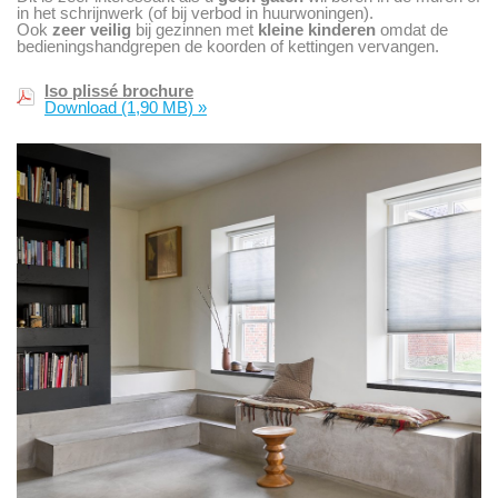
in het schrijnwerk (of bij verbod in huurwoningen).
Ook
zeer veilig
bij gezinnen met
kleine kinderen
omdat de
bedieningshandgrepen de koorden of kettingen vervangen.
Iso plissé brochure
Download
(1,90 MB)
»