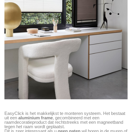
EasyClick is het makkelijkst te monteren systeem. Het bestaat
uit een
aluminium frame
, gecombineerd met een
raamdecoratieproduct dat rechtstreeks met een magneetband
tegen het raam wordt geplaatst.
Dit is zeer interessant als u
geen gaten
wil boren in de muren of