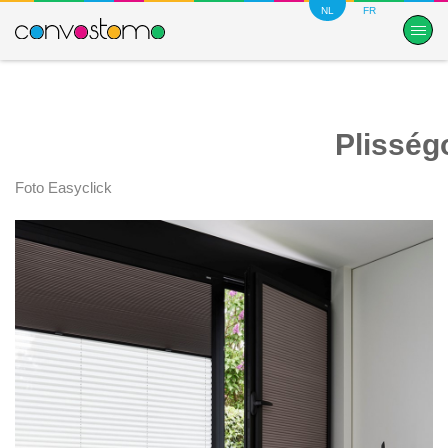
NL
FR
Plisség
Foto Easyclick