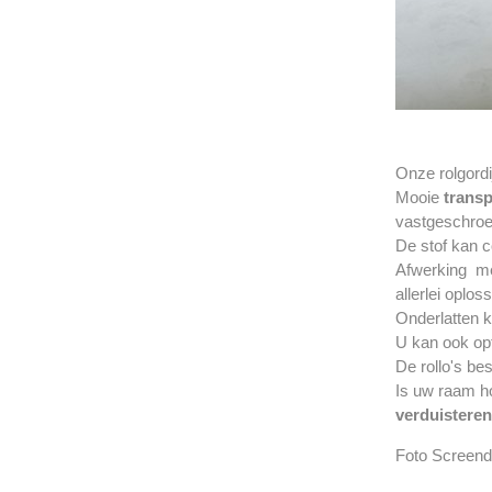
Onze rolgordij
Mooie
transp
vastgeschroe
De stof kan c
Afwerking me
allerlei oplos
Onderlatten 
U kan ook op
De rollo's be
Is uw raam h
verduistere
Foto Screen