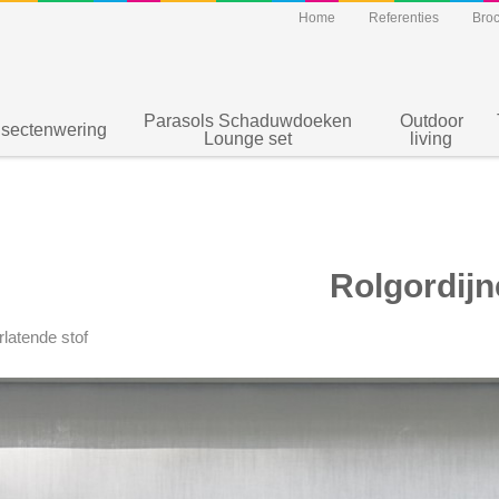
Home
Referenties
Bro
Parasols Schaduwdoeken
Outdoor
nsectenwering
Lounge set
living
Rolgordijn
rlatende stof