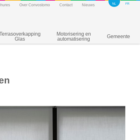
NL
FR
chures
Over Convostomo
Contact
Nieuws
Terrasoverkapping
Motorisering en
Gemeente
Glas
automatisering
en