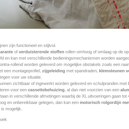
nen zijn functioneel en stijlvol.
arante
of
verduisterende stoffen
rollen omhoog of omlaag op de op
fd en kan met verschillende bedieningsmechanismen worden aange
ontra-rollend worden geleverd om mogelijke obstakels zoals een raam
t een montageprofiel,
zijgeleiding
met spandraden,
klemsteunen v
singen voor uw situatie.
kunnen zichtbaar of ingewerkt worden geleverd en schulpranden met 
teren voor een
cassettebehuizing
, al dan niet voorzien van een
alum
staan in verschillende afmetingen waarbij de XL uitvoeringen gaan t
oog en onbereikbaar gelegen, dan kan een
motorisch rolgordijn me
n
is mogelijk.
doek