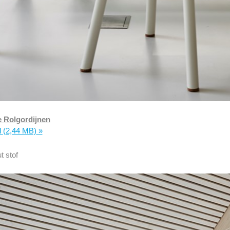
 Rolgordijnen
d
(2,44 MB)
»
t stof