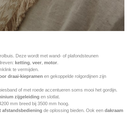
rolbuis. Deze wordt met wand- of plafondsteunen
dreven:
ketting
,
veer
,
motor
.
klink te vermijden.
oor draai-kiepramen
en gekoppelde rolgordijnen zijn
biesband of met roede accentueren soms mooi het gordijn.
inium zijgeleiding
en slotlat.
ot 4200 mm breed bij 3500 mm hoog.
t afstandsbediening
de oplossing bieden. Ook een
dakraam