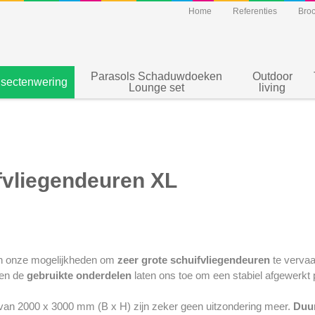
Home
Referenties
Bro
Parasols Schaduwdoeken
Outdoor
nsectenwering
Lounge set
living
fvliegendeuren XL
nen onze mogelijkheden om
zeer grote schuifvliegendeuren
te vervaa
en de
gebruikte onderdelen
laten ons toe om een stabiel afgewerkt pr
van 2000 x 3000 mm (B x H) zijn zeker geen uitzondering meer.
Duu