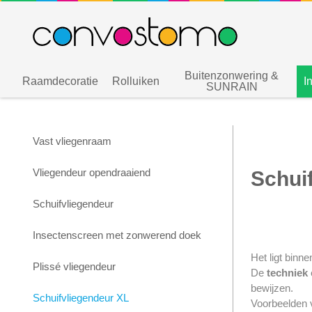
Buitenzonwering &
Raamdecoratie
Rolluiken
I
SUNRAIN
Vast vliegenraam
Vliegendeur opendraaiend
Schui
Schuifvliegendeur
Insectenscreen met zonwerend doek
Het ligt bin
Plissé vliegendeur
De
techniek
bewijzen.
Schuifvliegendeur XL
Voorbeelden 