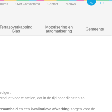
NL
FR
chures
Over Convostomo
Contact
Nieuws
Terrasoverkapping
Motorisering en
Gemeente
Glas
automatisering
rdigen.
oduct voor te stellen, dat in de tijd haar diensten zal
rzaamheid
en een
kwalitatieve afwerking
zorgen voor de