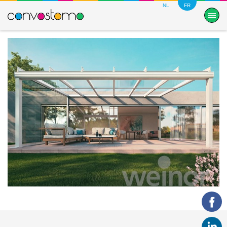
NL
FR