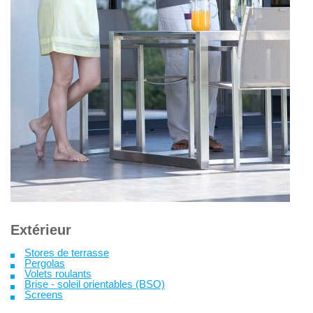
Extérieur
Stores de terrasse
Pergolas
Volets roulants
Brise - soleil orientables (BSO)
Screens