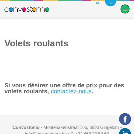
NL
FR
Volets roulants
Si vous désirez une offre de prix pour des
volets roulants,
contactez-nous
.
Convostomo
• Montenakenstraat 16b, 3890 Gingelom •
info@convostomo.be
• T. +32 468 20 52 60