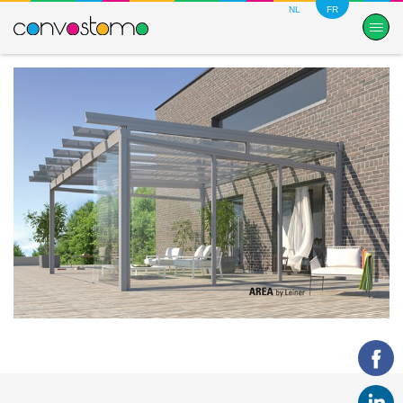
NL
FR