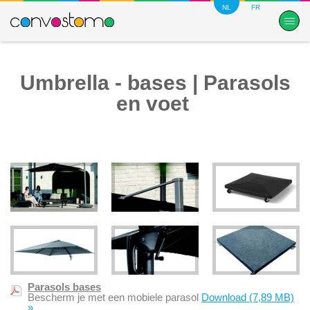
NL
FR
Umbrella - bases | Parasols
en voet
Parasols bases
Bescherm je met een mobiele parasol
Download
(7,89 MB)
»