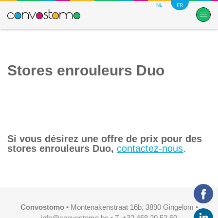
NL
FR
Stores enrouleurs Duo
Si vous désirez une offre de prix pour des
stores enrouleurs Duo,
contactez-nous
.
Convostomo
• Montenakenstraat 16b, 3890 Gingelom •
info@convostomo.be
• T. +32 468 20 52 60