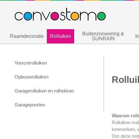
Buitenzonwering &
Raamdecoratie
Rolluiken
I
SUNRAIN
Voorzetrolluiken
Opbouwrolluiken
Rollui
Garagerolluiken en rolhekken
Garagepoorten
Waarom roll
Rolluiken mak
kenmerken, v
Om deze rede