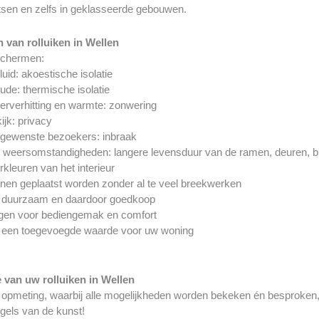
atsen en zelfs in geklasseerde gebouwen.
 van rolluiken in Wellen
schermen:
luid: akoestische isolatie
ude: thermische isolatie
erverhitting en warmte: zonwering
ijk: privacy
ngewenste bezoekers: inbraak
 weersomstandigheden: langere levensduur van de ramen, deuren, b
rkleuren van het interieur
nen geplaatst worden zonder al te veel breekwerken
jn duurzaam en daardoor goedkoop
rgen voor bediengemak en comfort
jn een toegevoegde waarde voor uw woning
e van uw rolluiken in Wellen
opmeting, waarbij alle mogelijkheden worden bekeken én besproken, ge
egels van de kunst!