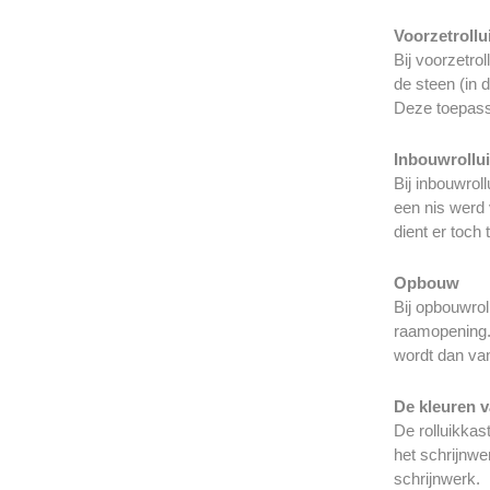
Voorzetroll
Bij voorzetro
de steen (in 
Deze toepassi
Inbouwrollu
Bij inbouwrol
een nis werd 
dient er toch
Opbouw
Bij opbouwrol
raamopening. 
wordt dan van
De kleuren v
De rolluikkas
het schrijnwe
schrijnwerk.