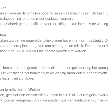
uiken
lluiken worden de lamellen opgerold in een aluminium kast. De kast , 
de dagopening' of op de muur geplaatst worden.
ng behoeft geen specifieke voorbereiding en kan later, als de woning 
iken
luiken worden de opgerolde rolluikbladen boven het raam geplaatst.
voorzien om plaats te geven aan het opgerolde rolluik. Deze te voorzi
 tussen de 200 à 350 MM nis hoogte voorzien te worden.
luiken worden de geïsoleerde rolluikkasten en geleiders op het raam
Dit kan tijdens het bouwen van de woning maar ook in een renovatief
 buiten niet zichtbaar.
an je rolluiken in Wellen
ten, geleiders en eindlamellen kunnen in alle RAL kleuren gelakt wo
rk worden aangepast. Als u de poedercode kan aanleveren kunnen we 