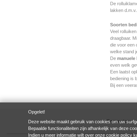
De rolluiklam
lakken d.m.v.
Soorten bedi
Veel rolluik
draagbaar. Mi
die voor een 
welke stand je
De
manuele 
even welk gew
Een laatst op
bediening is 
Bij een veera
Opgelet!
Convostomo
•
Deze website maakt gebruik van cookies om uw surfge
Bepaalde functionaliteiten zijn afhankelijk van deze coo
Indien u meer informatie wilt over onze cookie policy 