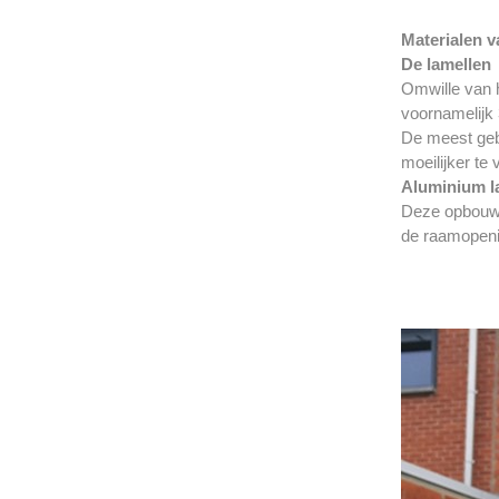
Materialen v
De lamellen
Omwille van h
voornamelijk 
De meest geb
moeilijker te
Aluminium l
Deze opbouw z
de raamopenin