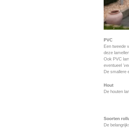
PVC
Een tweede ve
deze lamellen
Ook PVC lamel
eventueel
've
De smallere e
Hout
De houten la
Soorten roll
De belangrijk