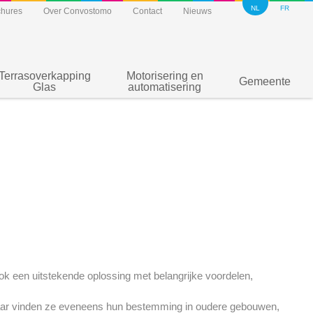
NL
FR
chures
Over Convostomo
Contact
Nieuws
Terrasoverkapping
Motorisering en
Gemeente
Glas
automatisering
ook een uitstekende oplossing met belangrijke voordelen,
ar vinden ze eveneens hun bestemming in oudere gebouwen,