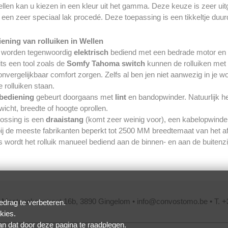
ellen kan u kiezen in een kleur uit het gamma. Deze keuze is zeer uit
 een zeer speciaal lak procedé. Deze toepassing is een tikkeltje duur
ening van rolluiken in Wellen
en worden tegenwoordig
elektrisch
bediend met een bedrade motor en 
ts een tool zoals de
Somfy Tahoma
switch
kunnen de rolluiken met
onvergelijkbaar comfort zorgen. Zelfs al ben jen niet aanwezig in je wo
 rolluiken staan.
bediening
gebeurt doorgaans met
lint
en bandopwinder. Natuurlijk he
icht, breedte of hoogte oprollen.
lossing is een
draaistang
(komt zeer weinig voor), een kabelopwinder 
bij de meeste fabrikanten beperkt tot 2500 MM breedtemaat van het 
s wordt het rolluik manueel bediend aan de binnen- en aan de buitenzij
 Montenakenstraat 16b, 3890 Gingelom •
info@convostomo.be
• T. +
drag te verbeteren.
kies.
kan dat door
deze pagina
te raadplegen.