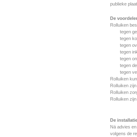
publieke pla
De voordelen
Rolluiken be
tegen ge
tegen ko
tegen ov
tegen ink
tegen o
tegen de
tegen ve
Rolluiken kun
Rolluiken zi
Rolluiken zo
Rolluiken zi
De installati
Ná advies en 
volgens de r