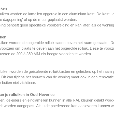
uiken
lluiken worden de lamellen opgerold in een aluminium kast. De kast , 
de dagopening' of op de muur geplaatst worden.
ng behoeft geen specifieke voorbereiding en kan later, als de woning 
iken
luiken worden de opgerolde rolluikbladen boven het raam geplaatst.
voorzien om plaats te geven aan het opgerolde rolluik. Deze te voorzi
 tussen de 200 à 350 MM nis hoogte voorzien te worden.
luiken worden de geïsoleerde rolluikkasten en geleiders op het raam
Dit kan tijdens het bouwen van de woning maar ook in een renovatief
 buiten niet zichtbaar.
an je rolluiken in Oud-Heverlee
ten, geleiders en eindlamellen kunnen in alle RAL kleuren gelakt wo
rk worden aangepast. Als u de poedercode kan aanleveren kunnen we 