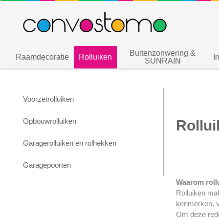
Buitenzonwering &
Raamdecoratie
Rolluiken
I
SUNRAIN
Voorzetrolluiken
Opbouwrolluiken
Rollui
Garagerolluiken en rolhekken
Garagepoorten
Waarom roll
Rolluiken mak
kenmerken, v
Om deze rede