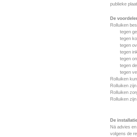
publieke pla
De voordelen
Rolluiken be
tegen ge
tegen ko
tegen ov
tegen ink
tegen o
tegen de
tegen ve
Rolluiken kun
Rolluiken zi
Rolluiken zo
Rolluiken zi
De installat
Ná advies en 
volgens de r