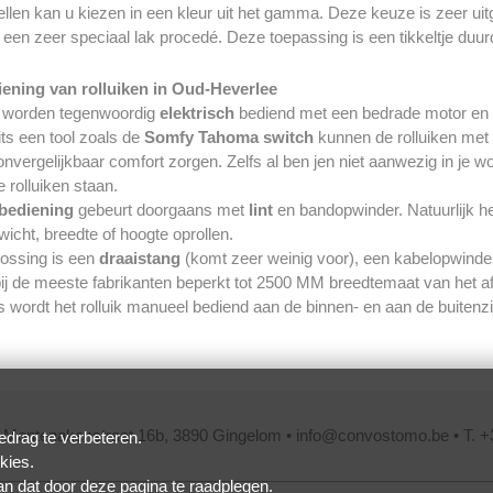
ellen kan u kiezen in een kleur uit het gamma. Deze keuze is zeer uit
 een zeer speciaal lak procedé. Deze toepassing is een tikkeltje duur
ening van rolluiken in Oud-Heverlee
en worden tegenwoordig
elektrisch
bediend met een bedrade motor en 
ts een tool zoals de
Somfy Tahoma
switch
kunnen de rolluiken met
onvergelijkbaar comfort zorgen. Zelfs al ben jen niet aanwezig in je wo
 rolluiken staan.
bediening
gebeurt doorgaans met
lint
en bandopwinder. Natuurlijk he
icht, breedte of hoogte oprollen.
lossing is een
draaistang
(komt zeer weinig voor), een kabelopwinder 
bij de meeste fabrikanten beperkt tot 2500 MM breedtemaat van het 
s wordt het rolluik manueel bediend aan de binnen- en aan de buitenzij
 Montenakenstraat 16b, 3890 Gingelom •
info@convostomo.be
• T. +
drag te verbeteren.
kies.
kan dat door
deze pagina
te raadplegen.