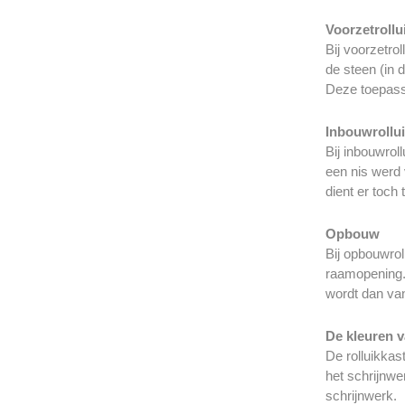
Voorzetroll
Bij voorzetro
de steen (in 
Deze toepassi
Inbouwrollu
Bij inbouwrol
een nis werd 
dient er toch
Opbouw
Bij opbouwrol
raamopening. 
wordt dan van
De kleuren v
De rolluikkas
het schrijnwe
schrijnwerk.