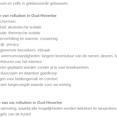
atsen en zelfs in geklasseerde gebouwen.
 van rolluiken in Oud-Heverlee
schermen:
luid: akoestische isolatie
ude: thermische isolatie
erverhitting en warmte: zonwering
ijk: privacy
ngewenste bezoekers: inbraak
 weersomstandigheden: langere levensduur van de ramen, deuren, b
rkleuren van het interieur
nen geplaatst worden zonder al te veel breekwerken
jn duurzaam en daardoor goedkoop
rgen voor bediengemak en comfort
jn een toegevoegde waarde voor uw woning
ie van uw rolluiken in Oud-Heverlee
opmeting, waarbij alle mogelijkheden worden bekeken én besproken, ge
egels van de kunst!