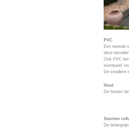
PVC
Een tweede ve
deze lamellen
Ook PVC lamel
eventueel
've
De smallere e
Hout
De houten la
Soorten roll
De belangrijk