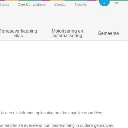
NL
FR
chures
Over Convostomo
Contact
Nieuws
Terrasoverkapping
Motorisering en
Gemeente
Glas
automatisering
ook een uitstekende oplossing met belangrijke voordelen,
ar vinden ze eveneens hun bestemming in oudere gebouwen,