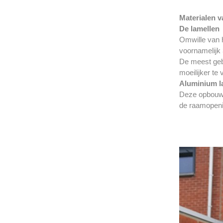
Materialen v
De lamellen
Omwille van h
voornamelijk 
De meest geb
moeilijker te
Aluminium l
Deze opbouw z
de raamopenin