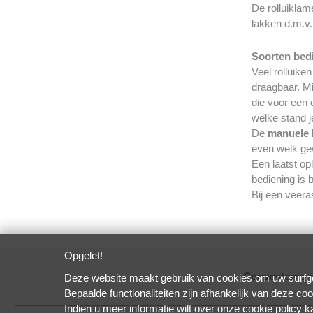
De rolluiklam
lakken d.m.v.
Soorten bedi
Veel rolluik
draagbaar. Mi
die voor een 
welke stand je
De
manuele 
even welk gew
Een laatst op
bediening is 
Bij een veera
Opgelet!
Convostomo
•
Deze website maakt gebruik van cookies om uw surfge
Bepaalde functionaliteiten zijn afhankelijk van deze coo
Indien u meer informatie wilt over onze cookie policy 