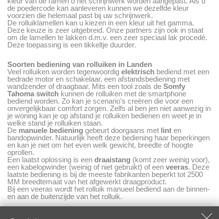
kleur van de ramen o het schrijnwerk worden aangepast. Als u
de poedercode kan aanleveren kunnen we dezelfde kleur
voorzien die helemaal past bij uw schrijnwerk.
De rolluiklamellen kan u kiezen in een kleur uit het gamma.
Deze keuze is zeer uitgebreid. Onze partners zijn ook in staat
om de lamellen te lakken d.m.v. een zeer speciaal lak procedé.
Deze toepassing is een tikkeltje duurder.
Soorten bediening van rolluiken in Landen
Veel rolluiken worden tegenwoordig
elektrisch
bediend met een
bedrade motor en schakelaar, een afstandsbediening met
wandzender of draagbaar. Mits een tool zoals de
Somfy
Tahoma
switch
kunnen de rolluiken met de smartphone
bediend worden. Zo kan je scenario's creëren die voor een
onvergelijkbaar comfort zorgen. Zelfs al ben jen niet aanwezig in
je woning kan je op afstand je rolluiken bedienen en weet je in
welke stand je rolluiken staan.
De
manuele bediening
gebeurt doorgaans met
lint
en
bandopwinder. Natuurlijk heeft deze bediening haar beperkingen
en kan je niet om het even welk gewicht, breedte of hoogte
oprollen.
Een laatst oplossing is een
draaistang
(komt zeer weinig voor),
een kabelopwinder (weinig of niet gebruikt) of een
veeras
. Deze
laatste bediening is bij de meeste fabrikanten beperkt tot 2500
MM breedtemaat van het afgewerkt draagproduct.
Bij een veeras wordt het rolluik manueel bediend aan de binnen-
en aan de buitenzijde van het rolluik.