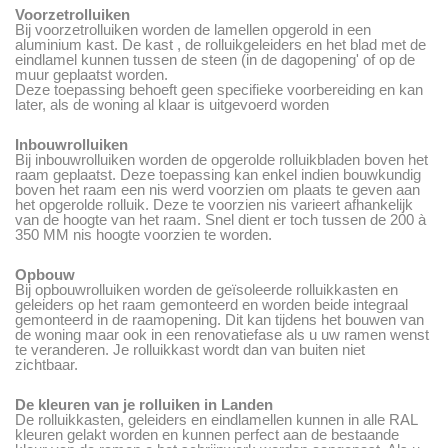
Voorzetrolluiken
Bij voorzetrolluiken worden de lamellen opgerold in een
aluminium kast. De kast , de rolluikgeleiders en het blad met de
eindlamel kunnen tussen de steen (in de dagopening' of op de
muur geplaatst worden.
Deze toepassing behoeft geen specifieke voorbereiding en kan
later, als de woning al klaar is uitgevoerd worden
Inbouwrolluiken
Bij inbouwrolluiken worden de opgerolde rolluikbladen boven het
raam geplaatst. Deze toepassing kan enkel indien bouwkundig
boven het raam een nis werd voorzien om plaats te geven aan
het opgerolde rolluik. Deze te voorzien nis varieert afhankelijk
van de hoogte van het raam. Snel dient er toch tussen de 200 à
350 MM nis hoogte voorzien te worden.
Opbouw
Bij opbouwrolluiken worden de geïsoleerde rolluikkasten en
geleiders op het raam gemonteerd en worden beide integraal
gemonteerd in de raamopening. Dit kan tijdens het bouwen van
de woning maar ook in een renovatiefase als u uw ramen wenst
te veranderen. Je rolluikkast wordt dan van buiten niet
zichtbaar.
De kleuren van je rolluiken in Landen
De rolluikkasten, geleiders en eindlamellen kunnen in alle RAL
kleuren gelakt worden en kunnen perfect aan de bestaande