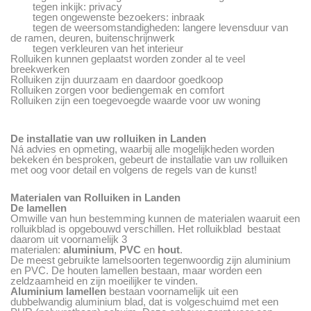
tegen inkijk: privacy
tegen ongewenste bezoekers: inbraak
tegen de weersomstandigheden: langere levensduur van
de ramen, deuren, buitenschrijnwerk
tegen verkleuren van het interieur
Rolluiken kunnen geplaatst worden zonder al te veel
breekwerken
Rolluiken zijn duurzaam en daardoor goedkoop
Rolluiken zorgen voor bediengemak en comfort
Rolluiken zijn een toegevoegde waarde voor uw woning
De installatie van uw rolluiken in Landen
Ná advies en opmeting, waarbij alle mogelijkheden worden
bekeken én besproken, gebeurt de installatie van uw rolluiken
met oog voor detail en volgens de regels van de kunst!
Materialen van Rolluiken in Landen
De lamellen
Omwille van hun bestemming kunnen de materialen waaruit een
rolluikblad is opgebouwd verschillen. Het rolluikblad bestaat
daarom uit voornamelijk 3
materialen:
aluminium
,
PVC
en
hout
.
De meest gebruikte lamelsoorten tegenwoordig zijn aluminium
en PVC. De houten lamellen bestaan, maar worden een
zeldzaamheid en zijn moeilijker te vinden.
Aluminium lamellen
bestaan voornamelijk uit een
dubbelwandig aluminium blad, dat is volgeschuimd met een