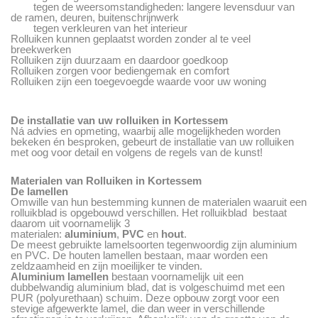
tegen de weersomstandigheden: langere levensduur van
de ramen, deuren, buitenschrijnwerk
tegen verkleuren van het interieur
Rolluiken kunnen geplaatst worden zonder al te veel
breekwerken
Rolluiken zijn duurzaam en daardoor goedkoop
Rolluiken zorgen voor bediengemak en comfort
Rolluiken zijn een toegevoegde waarde voor uw woning
De installatie van uw rolluiken in Kortessem
Ná advies en opmeting, waarbij alle mogelijkheden worden
bekeken én besproken, gebeurt de installatie van uw rolluiken
met oog voor detail en volgens de regels van de kunst!
Materialen van Rolluiken in Kortessem
De lamellen
Omwille van hun bestemming kunnen de materialen waaruit een
rolluikblad is opgebouwd verschillen. Het rolluikblad bestaat
daarom uit voornamelijk 3
materialen:
aluminium
,
PVC
en
hout
.
De meest gebruikte lamelsoorten tegenwoordig zijn aluminium
en PVC. De houten lamellen bestaan, maar worden een
zeldzaamheid en zijn moeilijker te vinden.
Aluminium lamellen
bestaan voornamelijk uit een
dubbelwandig aluminium blad, dat is volgeschuimd met een
PUR (polyurethaan) schuim. Deze opbouw zorgt voor een
stevige afgewerkte lamel, die dan weer in verschillende