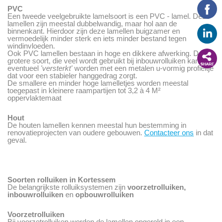
PVC
Een tweede veelgebruikte lamelsoort is een PVC - lamel. Deze
lamellen zijn meestal dubbelwandig, maar hol aan de
binnenkant. Hierdoor zijn deze lamellen buigzamer en
vermoedelijk minder sterk en iets minder bestand tegen
windinvloeden.
Ook PVC lamellen bestaan in hoge en dikkere afwerking. Deze
grotere soort, die veel wordt gebruikt bij inbouwrolluiken kan
eventueel
'versterkt'
worden met een metalen u-vormig profieltje
dat voor een stabieler hanggedrag zorgt.
De smallere en minder hoge lamelletjes worden meestal
toegepast in kleinere raampartijen tot 3,2 à 4 M²
oppervlaktemaat
Hout
De houten lamellen kennen meestal hun bestemming in
renovatieprojecten van oudere gebouwen.
Contacteer ons
in dat
geval.
Soorten rolluiken in Kortessem
De belangrijkste rolluiksystemen zijn
voorzetrolluiken,
inbouwrolluiken
en
opbouwrolluiken
Voorzetrolluiken
Bij voorzetrolluiken worden de lamellen opgerold in een