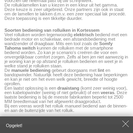
voorzien die helemaal past bij uw schrijnwerk.
De rolluiklamellen kan u kiezen in een kleur uit het gamma.
Deze keuze is zeer uitgebreid. Onze partners zijn ook in staat
om de lamellen te lakken d.m.v. een zeer speciaal lak procedé.
Deze toepassing is een tikkeltje duurder.
Soorten bediening van rolluiken in Kortessem
Veel rolluiken worden tegenwoordig
elektrisch
bediend met een
bedrade motor en schakelaar, een afstandsbediening met
wandzender of draagbaar. Mits een tool zoals de
Somfy
Tahoma
switch
kunnen de rolluiken met de smartphone
bediend worden. Zo kan je scenario's creëren die voor een
onvergelijkbaar comfort zorgen. Zelfs al ben jen niet aanwezig in
je woning kan je op afstand je rolluiken bedienen en weet je in
welke stand je rolluiken staan.
De
manuele bediening
gebeurt doorgaans met
lint
en
bandopwinder. Natuurlijk heeft deze bediening haar beperkingen
en kan je niet om het even welk gewicht, breedte of hoogte
oprollen.
Een laatst oplossing is een
draaistang
(komt zeer weinig voor),
een kabelopwinder (weinig of niet gebruikt) of een
veeras
. Deze
laatste bediening is bij de meeste fabrikanten beperkt tot 2500
MM breedtemaat van het afgewerkt draagproduct.
Bij een veeras wordt het rolluik manueel bediend aan de binnen-
en aan de buitenzijde van het rolluik.
Opgelet!