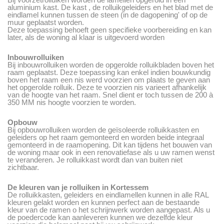
aluminium kast. De kast , de rolluikgeleiders en het blad met de
eindlamel kunnen tussen de steen (in de dagopening' of op de
muur geplaatst worden.
Deze toepassing behoeft geen specifieke voorbereiding en kan
later, als de woning al klaar is uitgevoerd worden
Inbouwrolluiken
Bij inbouwrolluiken worden de opgerolde rolluikbladen boven het
raam geplaatst. Deze toepassing kan enkel indien bouwkundig
boven het raam een nis werd voorzien om plaats te geven aan
het opgerolde rolluik. Deze te voorzien nis varieert afhankelijk
van de hoogte van het raam. Snel dient er toch tussen de 200 à
350 MM nis hoogte voorzien te worden.
Opbouw
Bij opbouwrolluiken worden de geïsoleerde rolluikkasten en
geleiders op het raam gemonteerd en worden beide integraal
gemonteerd in de raamopening. Dit kan tijdens het bouwen van
de woning maar ook in een renovatiefase als u uw ramen wenst
te veranderen. Je rolluikkast wordt dan van buiten niet
zichtbaar.
De kleuren van je rolluiken in Kortessem
De rolluikkasten, geleiders en eindlamellen kunnen in alle RAL
kleuren gelakt worden en kunnen perfect aan de bestaande
kleur van de ramen o het schrijnwerk worden aangepast. Als u
de poedercode kan aanleveren kunnen we dezelfde kleur