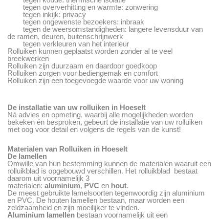
tegen oververhitting en warmte: zonwering
tegen inkijk: privacy
tegen ongewenste bezoekers: inbraak
tegen de weersomstandigheden: langere levensduur van
de ramen, deuren, buitenschrijnwerk
tegen verkleuren van het interieur
Rolluiken kunnen geplaatst worden zonder al te veel
breekwerken
Rolluiken zijn duurzaam en daardoor goedkoop
Rolluiken zorgen voor bediengemak en comfort
Rolluiken zijn een toegevoegde waarde voor uw woning
De installatie van uw rolluiken in Hoeselt
Ná advies en opmeting, waarbij alle mogelijkheden worden
bekeken én besproken, gebeurt de installatie van uw rolluiken
met oog voor detail en volgens de regels van de kunst!
Materialen van Rolluiken in Hoeselt
De lamellen
Omwille van hun bestemming kunnen de materialen waaruit een
rolluikblad is opgebouwd verschillen. Het rolluikblad bestaat
daarom uit voornamelijk 3
materialen:
aluminium
,
PVC
en
hout
.
De meest gebruikte lamelsoorten tegenwoordig zijn aluminium
en PVC. De houten lamellen bestaan, maar worden een
zeldzaamheid en zijn moeilijker te vinden.
Aluminium lamellen
bestaan voornamelijk uit een