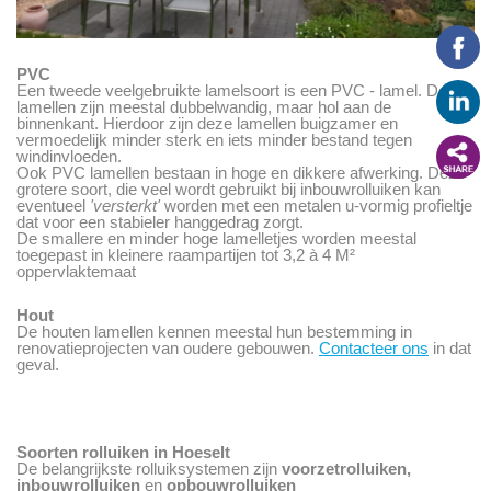
PVC
Een tweede veelgebruikte lamelsoort is een PVC - lamel. Deze
lamellen zijn meestal dubbelwandig, maar hol aan de
binnenkant. Hierdoor zijn deze lamellen buigzamer en
vermoedelijk minder sterk en iets minder bestand tegen
windinvloeden.
Ook PVC lamellen bestaan in hoge en dikkere afwerking. Deze
grotere soort, die veel wordt gebruikt bij inbouwrolluiken kan
eventueel
'versterkt'
worden met een metalen u-vormig profieltje
dat voor een stabieler hanggedrag zorgt.
De smallere en minder hoge lamelletjes worden meestal
toegepast in kleinere raampartijen tot 3,2 à 4 M²
oppervlaktemaat
Hout
De houten lamellen kennen meestal hun bestemming in
renovatieprojecten van oudere gebouwen.
Contacteer ons
in dat
geval.
Soorten rolluiken in Hoeselt
De belangrijkste rolluiksystemen zijn
voorzetrolluiken,
inbouwrolluiken
en
opbouwrolluiken