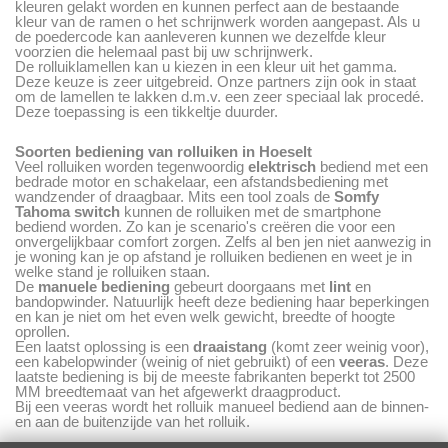
kleuren gelakt worden en kunnen perfect aan de bestaande
kleur van de ramen o het schrijnwerk worden aangepast. Als u
de poedercode kan aanleveren kunnen we dezelfde kleur
voorzien die helemaal past bij uw schrijnwerk.
De rolluiklamellen kan u kiezen in een kleur uit het gamma.
Deze keuze is zeer uitgebreid. Onze partners zijn ook in staat
om de lamellen te lakken d.m.v. een zeer speciaal lak procedé.
Deze toepassing is een tikkeltje duurder.
Soorten bediening van rolluiken in Hoeselt
Veel rolluiken worden tegenwoordig
elektrisch
bediend met een
bedrade motor en schakelaar, een afstandsbediening met
wandzender of draagbaar. Mits een tool zoals de
Somfy
Tahoma
switch
kunnen de rolluiken met de smartphone
bediend worden. Zo kan je scenario's creëren die voor een
onvergelijkbaar comfort zorgen. Zelfs al ben jen niet aanwezig in
je woning kan je op afstand je rolluiken bedienen en weet je in
welke stand je rolluiken staan.
De
manuele bediening
gebeurt doorgaans met
lint
en
bandopwinder. Natuurlijk heeft deze bediening haar beperkingen
en kan je niet om het even welk gewicht, breedte of hoogte
oprollen.
Een laatst oplossing is een
draaistang
(komt zeer weinig voor),
een kabelopwinder (weinig of niet gebruikt) of een
veeras
. Deze
laatste bediening is bij de meeste fabrikanten beperkt tot 2500
MM breedtemaat van het afgewerkt draagproduct.
Bij een veeras wordt het rolluik manueel bediend aan de binnen-
en aan de buitenzijde van het rolluik.