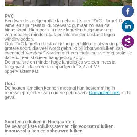
PVC
Een tweede veelgebruikte lamelsoort is een PVC - lamel. Deze
lamellen zijn meestal dubbelwandig, maar hol aan de
binnenkant. Hierdoor zijn deze lamellen buigzamer en
vermoedelijk minder sterk en iets minder bestand tegen
windinvloeden.
Ook PVC lamellen bestaan in hoge en dikkere afwerking. Deze
grotere soort, die veel wordt gebruikt bij inbouwrolluiken kan
eventueel
'versterkt'
worden met een metalen u-vormig profieltje
dat voor een stabieler hanggedrag zorgt.
De smallere en minder hoge lamelletjes worden meestal
toegepast in kleinere raampartijen tot 3,2 à 4 M²
oppervlaktemaat
Hout
De houten lamellen kennen meestal hun bestemming in
renovatieprojecten van oudere gebouwen.
Contacteer ons
in dat
geval.
Soorten rolluiken in Hoegaarden
De belangrijkste rolluiksystemen zijn
voorzetrolluiken,
inbouwrolluiken
en
opbouwrolluiken