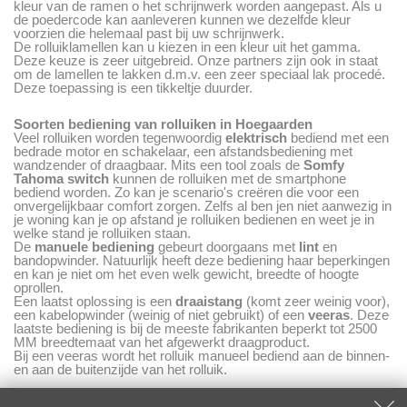
kleur van de ramen o het schrijnwerk worden aangepast. Als u
de poedercode kan aanleveren kunnen we dezelfde kleur
voorzien die helemaal past bij uw schrijnwerk.
De rolluiklamellen kan u kiezen in een kleur uit het gamma.
Deze keuze is zeer uitgebreid. Onze partners zijn ook in staat
om de lamellen te lakken d.m.v. een zeer speciaal lak procedé.
Deze toepassing is een tikkeltje duurder.
Soorten bediening van rolluiken in Hoegaarden
Veel rolluiken worden tegenwoordig
elektrisch
bediend met een
bedrade motor en schakelaar, een afstandsbediening met
wandzender of draagbaar. Mits een tool zoals de
Somfy
Tahoma
switch
kunnen de rolluiken met de smartphone
bediend worden. Zo kan je scenario's creëren die voor een
onvergelijkbaar comfort zorgen. Zelfs al ben jen niet aanwezig in
je woning kan je op afstand je rolluiken bedienen en weet je in
welke stand je rolluiken staan.
De
manuele bediening
gebeurt doorgaans met
lint
en
bandopwinder. Natuurlijk heeft deze bediening haar beperkingen
en kan je niet om het even welk gewicht, breedte of hoogte
oprollen.
Een laatst oplossing is een
draaistang
(komt zeer weinig voor),
een kabelopwinder (weinig of niet gebruikt) of een
veeras
. Deze
laatste bediening is bij de meeste fabrikanten beperkt tot 2500
MM breedtemaat van het afgewerkt draagproduct.
Bij een veeras wordt het rolluik manueel bediend aan de binnen-
en aan de buitenzijde van het rolluik.