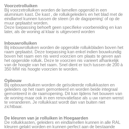
Voorzetrolluiken
Bij voorzetrolluiken worden de lamellen opgerold in een
aluminium kast. De kast , de rolluikgeleiders en het blad met de
eindlamel kunnen tussen de steen (in de dagopening' of op de
muur geplaatst worden.
Deze toepassing behoeft geen specifieke voorbereiding en kan
later, als de woning al klaar is uitgevoerd worden
Inbouwrolluiken
Bij inbouwrolluiken worden de opgerolde rolluikbladen boven het
raam geplaatst. Deze toepassing kan enkel indien bouwkundig
boven het raam een nis werd voorzien om plaats te geven aan
het opgerolde rolluik. Deze te voorzien nis varieert afhankelijk
van de hoogte van het raam. Snel dient er toch tussen de 200 à
350 MM nis hoogte voorzien te worden.
Opbouw
Bij opbouwrolluiken worden de geïsoleerde rolluikkasten en
geleiders op het raam gemonteerd en worden beide integraal
gemonteerd in de raamopening. Dit kan tijdens het bouwen van
de woning maar ook in een renovatiefase als u uw ramen wenst
te veranderen. Je rolluikkast wordt dan van buiten niet
zichtbaar.
De kleuren van je rolluiken in Hoegaarden
De rolluikkasten, geleiders en eindlamellen kunnen in alle RAL
kleuren gelakt worden en kunnen perfect aan de bestaande