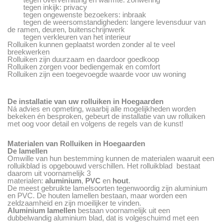
tegen inkijk: privacy
tegen ongewenste bezoekers: inbraak
tegen de weersomstandigheden: langere levensduur van
de ramen, deuren, buitenschrijnwerk
tegen verkleuren van het interieur
Rolluiken kunnen geplaatst worden zonder al te veel
breekwerken
Rolluiken zijn duurzaam en daardoor goedkoop
Rolluiken zorgen voor bediengemak en comfort
Rolluiken zijn een toegevoegde waarde voor uw woning
De installatie van uw rolluiken in Hoegaarden
Ná advies en opmeting, waarbij alle mogelijkheden worden
bekeken én besproken, gebeurt de installatie van uw rolluiken
met oog voor detail en volgens de regels van de kunst!
Materialen van Rolluiken in Hoegaarden
De lamellen
Omwille van hun bestemming kunnen de materialen waaruit een
rolluikblad is opgebouwd verschillen. Het rolluikblad bestaat
daarom uit voornamelijk 3
materialen:
aluminium
,
PVC
en
hout
.
De meest gebruikte lamelsoorten tegenwoordig zijn aluminium
en PVC. De houten lamellen bestaan, maar worden een
zeldzaamheid en zijn moeilijker te vinden.
Aluminium lamellen
bestaan voornamelijk uit een
dubbelwandig aluminium blad, dat is volgeschuimd met een