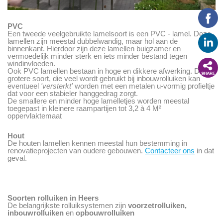
PVC
Een tweede veelgebruikte lamelsoort is een PVC - lamel. Deze
lamellen zijn meestal dubbelwandig, maar hol aan de
binnenkant. Hierdoor zijn deze lamellen buigzamer en
vermoedelijk minder sterk en iets minder bestand tegen
windinvloeden.
Ook PVC lamellen bestaan in hoge en dikkere afwerking. Deze
grotere soort, die veel wordt gebruikt bij inbouwrolluiken kan
eventueel
'versterkt'
worden met een metalen u-vormig profieltje
dat voor een stabieler hanggedrag zorgt.
De smallere en minder hoge lamelletjes worden meestal
toegepast in kleinere raampartijen tot 3,2 à 4 M²
oppervlaktemaat
Hout
De houten lamellen kennen meestal hun bestemming in
renovatieprojecten van oudere gebouwen.
Contacteer ons
in dat
geval.
Soorten rolluiken in Heers
De belangrijkste rolluiksystemen zijn
voorzetrolluiken,
inbouwrolluiken
en
opbouwrolluiken