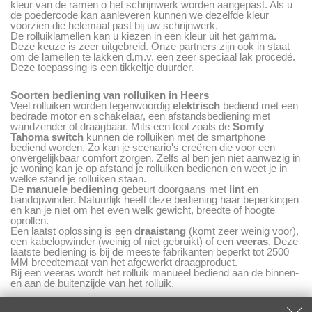
kleur van de ramen o het schrijnwerk worden aangepast. Als u
de poedercode kan aanleveren kunnen we dezelfde kleur
voorzien die helemaal past bij uw schrijnwerk.
De rolluiklamellen kan u kiezen in een kleur uit het gamma.
Deze keuze is zeer uitgebreid. Onze partners zijn ook in staat
om de lamellen te lakken d.m.v. een zeer speciaal lak procedé.
Deze toepassing is een tikkeltje duurder.
Soorten bediening van rolluiken in Heers
Veel rolluiken worden tegenwoordig
elektrisch
bediend met een
bedrade motor en schakelaar, een afstandsbediening met
wandzender of draagbaar. Mits een tool zoals de
Somfy
Tahoma
switch
kunnen de rolluiken met de smartphone
bediend worden. Zo kan je scenario's creëren die voor een
onvergelijkbaar comfort zorgen. Zelfs al ben jen niet aanwezig in
je woning kan je op afstand je rolluiken bedienen en weet je in
welke stand je rolluiken staan.
De
manuele bediening
gebeurt doorgaans met
lint
en
bandopwinder. Natuurlijk heeft deze bediening haar beperkingen
en kan je niet om het even welk gewicht, breedte of hoogte
oprollen.
Een laatst oplossing is een
draaistang
(komt zeer weinig voor),
een kabelopwinder (weinig of niet gebruikt) of een
veeras
. Deze
laatste bediening is bij de meeste fabrikanten beperkt tot 2500
MM breedtemaat van het afgewerkt draagproduct.
Bij een veeras wordt het rolluik manueel bediend aan de binnen-
en aan de buitenzijde van het rolluik.