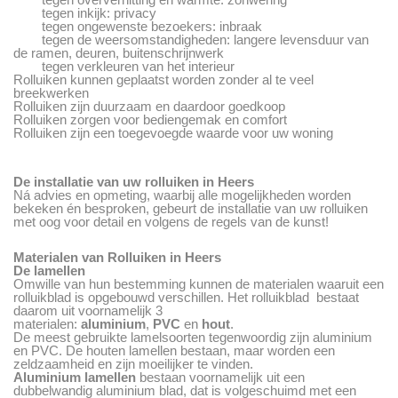
tegen inkijk: privacy
tegen ongewenste bezoekers: inbraak
tegen de weersomstandigheden: langere levensduur van
de ramen, deuren, buitenschrijnwerk
tegen verkleuren van het interieur
Rolluiken kunnen geplaatst worden zonder al te veel
breekwerken
Rolluiken zijn duurzaam en daardoor goedkoop
Rolluiken zorgen voor bediengemak en comfort
Rolluiken zijn een toegevoegde waarde voor uw woning
De installatie van uw rolluiken in Heers
Ná advies en opmeting, waarbij alle mogelijkheden worden
bekeken én besproken, gebeurt de installatie van uw rolluiken
met oog voor detail en volgens de regels van de kunst!
Materialen van Rolluiken in Heers
De lamellen
Omwille van hun bestemming kunnen de materialen waaruit een
rolluikblad is opgebouwd verschillen. Het rolluikblad bestaat
daarom uit voornamelijk 3
materialen:
aluminium
,
PVC
en
hout
.
De meest gebruikte lamelsoorten tegenwoordig zijn aluminium
en PVC. De houten lamellen bestaan, maar worden een
zeldzaamheid en zijn moeilijker te vinden.
Aluminium lamellen
bestaan voornamelijk uit een
dubbelwandig aluminium blad, dat is volgeschuimd met een