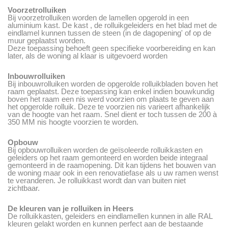
Voorzetrolluiken
Bij voorzetrolluiken worden de lamellen opgerold in een
aluminium kast. De kast , de rolluikgeleiders en het blad met de
eindlamel kunnen tussen de steen (in de dagopening' of op de
muur geplaatst worden.
Deze toepassing behoeft geen specifieke voorbereiding en kan
later, als de woning al klaar is uitgevoerd worden
Inbouwrolluiken
Bij inbouwrolluiken worden de opgerolde rolluikbladen boven het
raam geplaatst. Deze toepassing kan enkel indien bouwkundig
boven het raam een nis werd voorzien om plaats te geven aan
het opgerolde rolluik. Deze te voorzien nis varieert afhankelijk
van de hoogte van het raam. Snel dient er toch tussen de 200 à
350 MM nis hoogte voorzien te worden.
Opbouw
Bij opbouwrolluiken worden de geïsoleerde rolluikkasten en
geleiders op het raam gemonteerd en worden beide integraal
gemonteerd in de raamopening. Dit kan tijdens het bouwen van
de woning maar ook in een renovatiefase als u uw ramen wenst
te veranderen. Je rolluikkast wordt dan van buiten niet
zichtbaar.
De kleuren van je rolluiken in Heers
De rolluikkasten, geleiders en eindlamellen kunnen in alle RAL
kleuren gelakt worden en kunnen perfect aan de bestaande