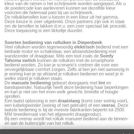
kleur van de ramen o het schrijnwerk worden aangepast. Als u
de poedercode kan aanleveren kunnen we dezelfde kleur
voorzien die helemaal past bij uw schrijnwerk.
De rolluiklamellen kan u kiezen in een kleur uit het gamma.
Deze keuze is zeer uitgebreid. Onze partners zijn ook in staat
om de lamellen te lakken d.m.v. een zeer speciaal lak procedé.
Deze toepassing is een tikkeltje duurder.
Soorten bediening van rolluiken in Diepenbeek
Veel rolluiken worden tegenwoordig
elektrisch
bediend met een
bedrade motor en schakelaar, een afstandsbediening met
wandzender of draagbaar. Mits een tool zoals de
Somfy
Tahoma
switch
kunnen de rolluiken met de smartphone
bediend worden. Zo kan je scenario's creëren die voor een
onvergelijkbaar comfort zorgen. Zelfs al ben jen niet aanwezig in
je woning kan je op afstand je rolluiken bedienen en weet je in
welke stand je rolluiken staan.
De
manuele bediening
gebeurt doorgaans met
lint
en
bandopwinder. Natuurlijk heeft deze bediening haar beperkingen
en kan je niet om het even welk gewicht, breedte of hoogte
oprollen.
Een laatst oplossing is een
draaistang
(komt zeer weinig voor),
een kabelopwinder (weinig of niet gebruikt) of een
veeras
. Deze
laatste bediening is bij de meeste fabrikanten beperkt tot 2500
MM breedtemaat van het afgewerkt draagproduct.
Bij een veeras wordt het rolluik manueel bediend aan de binnen-
en aan de buitenzijde van het rolluik.