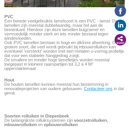
PVC
Een tweede veelgebruikte lamelsoort is een PVC - lamel. Deze
lamellen zijn meestal dubbelwandig, maar hol aan de
binnenkant. Hierdoor zijn deze lamellen buigzamer en
vermoedelijk minder sterk en iets minder bestand tegen
windinvloeden.
Ook PVC lamellen bestaan in hoge en dikkere afwerking. Deze
grotere soort, die veel wordt gebruikt bij inbouwrolluiken kan
eventueel
'versterkt'
worden met een metalen u-vormig profieltje
dat voor een stabieler hanggedrag zorgt.
De smallere en minder hoge lamelletjes worden meestal
toegepast in kleinere raampartijen tot 3,2 à 4 M²
oppervlaktemaat
Hout
De houten lamellen kennen meestal hun bestemming in
renovatieprojecten van oudere gebouwen.
Contacteer ons
in dat
geval.
Soorten rolluiken in Diepenbeek
De belangrijkste rolluiksystemen zijn
voorzetrolluiken,
inbouwrolluiken
en
opbouwrolluiken