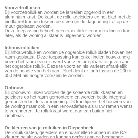
Voorzetrolluiken
Bij voorzetrolluiken worden de lamellen opgerold in een
aluminium kast. De kast , de rolluikgeleiders en het blad met de
eindlamel kunnen tussen de steen (in de dagopening' of op de
muur geplaatst worden.
Deze toepassing behoeft geen specifieke voorbereiding en kan
later, als de woning al klaar is uitgevoerd worden
Inbouwrolluiken
Bij inbouwrolluiken worden de opgerolde rolluikbladen boven het
raam geplaatst. Deze toepassing kan enkel indien bouwkundig
boven het raam een nis werd voorzien om plaats te geven aan
het opgerolde rolluik. Deze te voorzien nis varieert afhankelijk
van de hoogte van het raam. Snel dient er toch tussen de 200 à
350 MM nis hoogte voorzien te worden.
Opbouw
Bij opbouwrolluiken worden de geïsoleerde rolluikkasten en
geleiders op het raam gemonteerd en worden beide integraal
gemonteerd in de raamopening. Dit kan tijdens het bouwen van
de woning maar ook in een renovatiefase als u uw ramen wenst
te veranderen. Je rolluikkast wordt dan van buiten niet
zichtbaar.
De kleuren van je rolluiken in Diepenbeek
De rolluikkasten, geleiders en eindlamellen kunnen in alle RAL
kleuren gelakt worden en kunnen perfect aan de bestaande