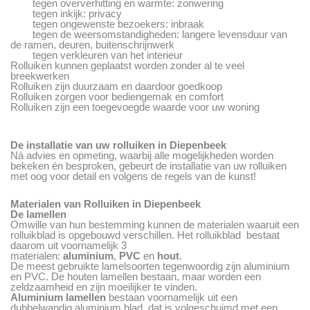
tegen oververhitting en warmte: zonwering
tegen inkijk: privacy
tegen ongewenste bezoekers: inbraak
tegen de weersomstandigheden: langere levensduur van
de ramen, deuren, buitenschrijnwerk
tegen verkleuren van het interieur
Rolluiken kunnen geplaatst worden zonder al te veel
breekwerken
Rolluiken zijn duurzaam en daardoor goedkoop
Rolluiken zorgen voor bediengemak en comfort
Rolluiken zijn een toegevoegde waarde voor uw woning
De installatie van uw rolluiken in Diepenbeek
Ná advies en opmeting, waarbij alle mogelijkheden worden
bekeken én besproken, gebeurt de installatie van uw rolluiken
met oog voor detail en volgens de regels van de kunst!
Materialen van Rolluiken in Diepenbeek
De lamellen
Omwille van hun bestemming kunnen de materialen waaruit een
rolluikblad is opgebouwd verschillen. Het rolluikblad bestaat
daarom uit voornamelijk 3
materialen:
aluminium
,
PVC
en
hout
.
De meest gebruikte lamelsoorten tegenwoordig zijn aluminium
en PVC. De houten lamellen bestaan, maar worden een
zeldzaamheid en zijn moeilijker te vinden.
Aluminium lamellen
bestaan voornamelijk uit een
dubbelwandig aluminium blad, dat is volgeschuimd met een