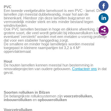
PVC
Een tweede veelgebruikte lamelsoort is een PVC - lamel. Deze
lamellen zijn meestal dubbelwandig, maar hol aan de
binnenkant. Hierdoor zijn deze lamellen buigzamer en
vermoedelijk minder sterk en iets minder bestand tegen
windinvloeden.
Ook PVC lamellen bestaan in hoge en dikkere afwerking. Deze
grotere soort, die veel wordt gebruikt bij inbouwrolluiken kan
eventueel
'versterkt'
worden met een metalen u-vormig profieltje
dat voor een stabieler hanggedrag zorgt.
De smallere en minder hoge lamelletjes worden meestal
toegepast in kleinere raampartijen tot 3,2 à 4 M²
oppervlaktemaat
Hout
De houten lamellen kennen meestal hun bestemming in
renovatieprojecten van oudere gebouwen.
Contacteer ons
in dat
geval.
Soorten rolluiken in Bilzen
De belangrijkste rolluiksystemen zijn
voorzetrolluiken,
inbouwrolluiken
en
opbouwrolluiken
Voorzetrolluiken