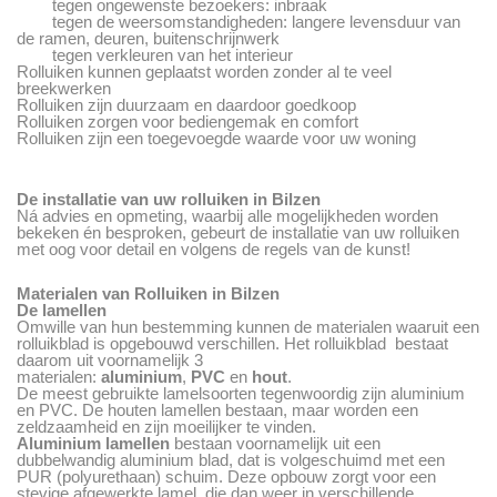
tegen ongewenste bezoekers: inbraak
tegen de weersomstandigheden: langere levensduur van
de ramen, deuren, buitenschrijnwerk
tegen verkleuren van het interieur
Rolluiken kunnen geplaatst worden zonder al te veel
breekwerken
Rolluiken zijn duurzaam en daardoor goedkoop
Rolluiken zorgen voor bediengemak en comfort
Rolluiken zijn een toegevoegde waarde voor uw woning
De installatie van uw rolluiken in Bilzen
Ná advies en opmeting, waarbij alle mogelijkheden worden
bekeken én besproken, gebeurt de installatie van uw rolluiken
met oog voor detail en volgens de regels van de kunst!
Materialen van Rolluiken in Bilzen
De lamellen
Omwille van hun bestemming kunnen de materialen waaruit een
rolluikblad is opgebouwd verschillen. Het rolluikblad bestaat
daarom uit voornamelijk 3
materialen:
aluminium
,
PVC
en
hout
.
De meest gebruikte lamelsoorten tegenwoordig zijn aluminium
en PVC. De houten lamellen bestaan, maar worden een
zeldzaamheid en zijn moeilijker te vinden.
Aluminium lamellen
bestaan voornamelijk uit een
dubbelwandig aluminium blad, dat is volgeschuimd met een
PUR (polyurethaan) schuim. Deze opbouw zorgt voor een
stevige afgewerkte lamel, die dan weer in verschillende