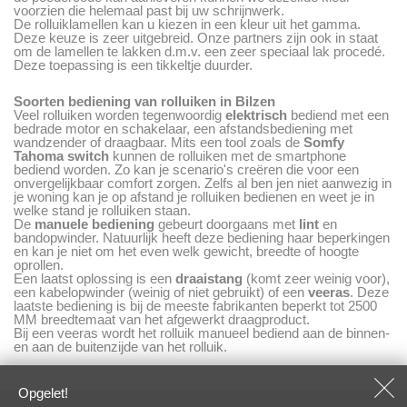
voorzien die helemaal past bij uw schrijnwerk.
De rolluiklamellen kan u kiezen in een kleur uit het gamma.
Deze keuze is zeer uitgebreid. Onze partners zijn ook in staat
om de lamellen te lakken d.m.v. een zeer speciaal lak procedé.
Deze toepassing is een tikkeltje duurder.
Soorten bediening van rolluiken in Bilzen
Veel rolluiken worden tegenwoordig
elektrisch
bediend met een
bedrade motor en schakelaar, een afstandsbediening met
wandzender of draagbaar. Mits een tool zoals de
Somfy
Tahoma
switch
kunnen de rolluiken met de smartphone
bediend worden. Zo kan je scenario's creëren die voor een
onvergelijkbaar comfort zorgen. Zelfs al ben jen niet aanwezig in
je woning kan je op afstand je rolluiken bedienen en weet je in
welke stand je rolluiken staan.
De
manuele bediening
gebeurt doorgaans met
lint
en
bandopwinder. Natuurlijk heeft deze bediening haar beperkingen
en kan je niet om het even welk gewicht, breedte of hoogte
oprollen.
Een laatst oplossing is een
draaistang
(komt zeer weinig voor),
een kabelopwinder (weinig of niet gebruikt) of een
veeras
. Deze
laatste bediening is bij de meeste fabrikanten beperkt tot 2500
MM breedtemaat van het afgewerkt draagproduct.
Bij een veeras wordt het rolluik manueel bediend aan de binnen-
en aan de buitenzijde van het rolluik.
Opgelet!