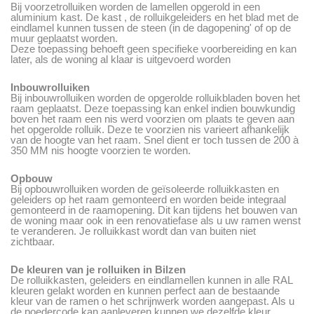
Bij voorzetrolluiken worden de lamellen opgerold in een
aluminium kast. De kast , de rolluikgeleiders en het blad met de
eindlamel kunnen tussen de steen (in de dagopening' of op de
muur geplaatst worden.
Deze toepassing behoeft geen specifieke voorbereiding en kan
later, als de woning al klaar is uitgevoerd worden
Inbouwrolluiken
Bij inbouwrolluiken worden de opgerolde rolluikbladen boven het
raam geplaatst. Deze toepassing kan enkel indien bouwkundig
boven het raam een nis werd voorzien om plaats te geven aan
het opgerolde rolluik. Deze te voorzien nis varieert afhankelijk
van de hoogte van het raam. Snel dient er toch tussen de 200 à
350 MM nis hoogte voorzien te worden.
Opbouw
Bij opbouwrolluiken worden de geïsoleerde rolluikkasten en
geleiders op het raam gemonteerd en worden beide integraal
gemonteerd in de raamopening. Dit kan tijdens het bouwen van
de woning maar ook in een renovatiefase als u uw ramen wenst
te veranderen. Je rolluikkast wordt dan van buiten niet
zichtbaar.
De kleuren van je rolluiken in Bilzen
De rolluikkasten, geleiders en eindlamellen kunnen in alle RAL
kleuren gelakt worden en kunnen perfect aan de bestaande
kleur van de ramen o het schrijnwerk worden aangepast. Als u
de poedercode kan aanleveren kunnen we dezelfde kleur